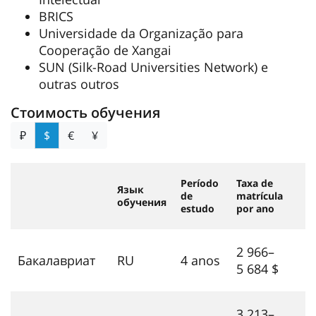
BRICS
Universidade da Organização para
Cooperação de Xangai
SUN (Silk-Road Universities Network) e
outras outros
Стоимость обучения
₽
$
€
¥
Período
Taxa de
Язык
de
matrícula
обучения
estudo
por ano
2 966–
Бакалавриат
RU
4 anos
5 684 $
3 213–