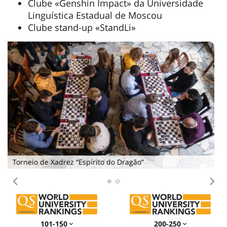
Clube «Genshin Impact» da Universidade
Linguística Estadual de Moscou
Clube stand-up «StandLi»
MSLU STAR
Предыдущее
Сл
101-150
200-250