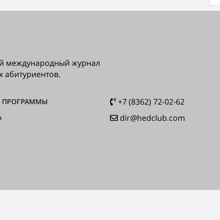
ный международный журнал
х абитуриентов.
+7 (8362) 72-02-62
 ПРОГРАММЫ
А
dir@hedclub.com