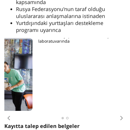
kapsamında
Rusya Federasyonu'nun taraf olduğu
uluslararası anlaşmalarına istinaden
Yurtdışındaki yurttaşları destekleme
programı uyarınca
Hacimli nanoyapılı malzemeleri araştırma
laboratuvarında
Bir önceki sayfaya git
Bir
Kayıtta talep edilen belgeler