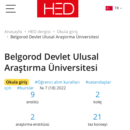
TR
Anasayfa
HED dergisi
Okula giriş
Belgorod Devlet Ulusal Araştırma Üniversitesi
Belgorod Devlet Ulusal
Araştırma Üniversitesi
Okula giriş
#Öğrenci alım kuralları
#vatandaşlar
için
#burslar
№ 7 (18) 2022
9
2
enstitü
kolej
2
21
araştırma enstitüsü
tez konseyi