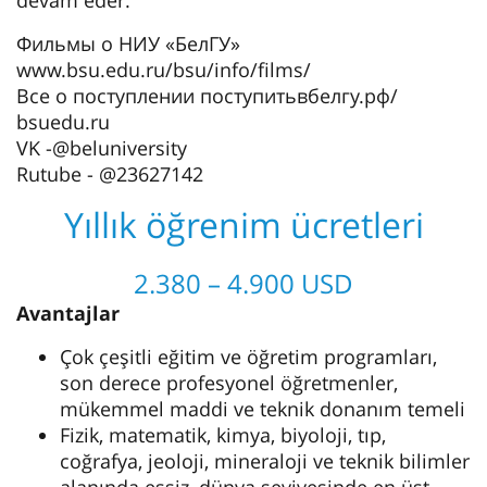
devam eder.
Фильмы о НИУ «БелГУ»
www.bsu.edu.ru/bsu/info/films/
Все о поступлении поступитьвбелгу.рф/
bsuedu.ru
VK -@beluniversity
Rutube - @23627142
Yıllık öğrenim ücretleri
2.380 – 4.900 USD
Avantajlar
Çok çeşitli eğitim ve öğretim programları,
son derece profesyonel öğretmenler,
mükemmel maddi ve teknik donanım temeli
Fizik, matematik, kimya, biyoloji, tıp,
coğrafya, jeoloji, mineraloji ve teknik bilimler