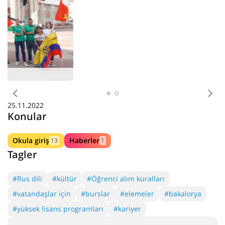
Svetlana Khorkina eğitim ve spor kompleksi
Bir önceki sayfaya git
Bir
25.11.2022
Konular
Okula giriş
Haberler
13
1
Tagler
#Rus dili
#kültür
#Öğrenci alım kuralları
#vatandaşlar için
#burslar
#elemeler
#bakalorya
#yüksek lisans programları
#kariyer