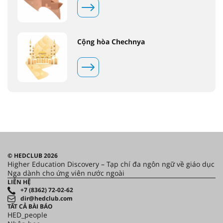
Cộng hòa Chechnya
© HEDCLUB 2026
Higher Education Discovery – Tạp chí đa ngôn ngữ về giáo dục
Nga dành cho ứng viên nước ngoài
LIÊN HỆ
+7 (8362) 72-02-62
dir@hedclub.com
TẤT CẢ BÀI BÁO
HED_people