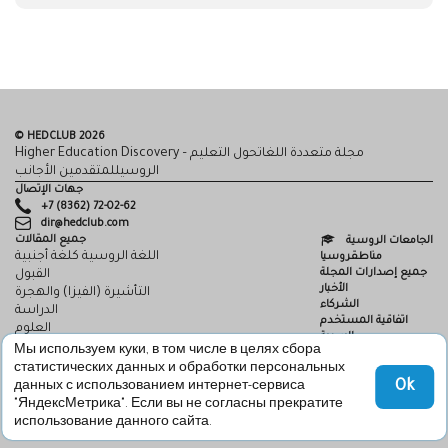
© HEDCLUB 2026
Higher Education Discovery – مجلة متعددة اللغاتحول التعليم
الروسيللمتقدمين الأجانب
جهات الإتصال
+7 (8362) 72-02-62
dir@hedclub.com
جميع المقالات
الجامعات الروسية
اللغة الروسية كلغة أجنبية
مناطقروسيا
جميع إصدارات المجلة
القبول
الأخبار
التأشيرة (الفيزا) والهجرة
الشركاء
الدراسة
اتفاقية المستخدم
العلوم
السرية
HED_people
Мы используем куки, в том числе в целях сбора
HED
البيت الروسي
статистических данных и обработки персональных
المناطق
Ok
данных с использованием интернет-сервиса
الثقافة
"ЯндексМетрика". Если вы не согласны прекратите
использование данного сайта.