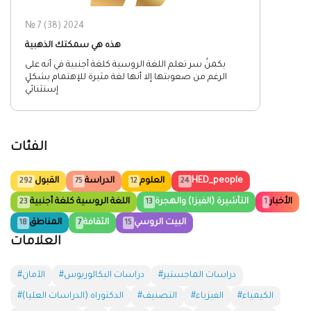
№ 7 (38) 2024
هذه هي سمكتك الذهبية
يكمنُ سر تعلم اللغة الروسية كلغة أجنبية في أنه على
الرغم من صعوبتها إلا أنها لغة مثيرة للإهتمام بشكلٍ
إستثنائي
الفئات
HED_people
العلوم
الدراسة
القبول
292
75
12
24
الأخبار
التأشيرة (الفيزا) والهجرة
اللغة الروسية كلغة أجنبية
23
13
1
البيت الروسي
الثقافة
المناطق
18
7
15
العلامات
#دراسات الماجستير
#دراسات البكالوريوس
#الآمان
#الكيمياء
#الفيزياء
#التصنيف
#الدكتوراه (الدراسات العليا)