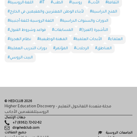
#الثقافة
#الأدب
#روسيا
#الطب
#IT
#اللغة الروسية
#المنح الدراسية
#لأبناء الوطن المغتربين والمقيمين في الخارج
#الدورات والسنوات الدراسية
#اللغة الروسية كلغة أجنبية
#التأشيرة (الفيزا)
#المسابقات
#قواعد وشروط القبول
#العلماء
#الأبحاث العلمية
#المهنة الوظيفية
#نظام الهجرة
#المناطق
#الرحلات
#المؤتمر
#دورات التدريب العملية
#البيت الروسي
© HEDCLUB 2026
Higher Education Discovery – مجلة متعددة اللغاتحول التعليم
الروسيللمتقدمين الأجانب
جهات الإتصال
+7 (8362) 72-02-62
dir@hedclub.com
جميع المقالات
الجامعات الروسية