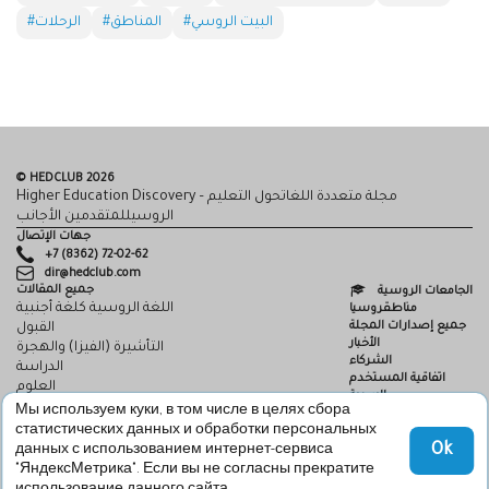
#البيت الروسي
#المناطق
#الرحلات
© HEDCLUB 2026
Higher Education Discovery – مجلة متعددة اللغاتحول التعليم
الروسيللمتقدمين الأجانب
جهات الإتصال
+7 (8362) 72-02-62
dir@hedclub.com
جميع المقالات
الجامعات الروسية
اللغة الروسية كلغة أجنبية
مناطقروسيا
جميع إصدارات المجلة
القبول
الأخبار
التأشيرة (الفيزا) والهجرة
الشركاء
الدراسة
اتفاقية المستخدم
العلوم
السرية
HED_people
Мы используем куки, в том числе в целях сбора
HED
البيت الروسي
статистических данных и обработки персональных
المناطق
Ok
данных с использованием интернет-сервиса
الثقافة
"ЯндексМетрика". Если вы не согласны прекратите