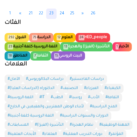
1
«
21
22
23
24
25
»
26
الفئات
HED_people
العلوم
الدراسة
القبول
292
75
12
24
الأخبار
التأشيرة (الفيزا) والهجرة
اللغة الروسية كلغة أجنبية
23
13
1
البيت الروسي
الثقافة
المناطق
18
7
15
العلامات
#دراسات الماجستير
#دراسات البكالوريوس
#الآمان
#الكيمياء
#الفيزياء
#التصنيف
#الدكتوراه (الدراسات العليا)
#الثقافة
#الأدب
#روسيا
#الطب
#IT
#اللغة الروسية
#المنح الدراسية
#لأبناء الوطن المغتربين والمقيمين في الخارج
#الدورات والسنوات الدراسية
#اللغة الروسية كلغة أجنبية
#المهنة الوظيفية
#نظام الهجرة
#التأشيرة (الفيزا)
#المسابقات
#المؤتمر
#دورات التدريب العملية
#العلماء
#الأبحاث العلمية