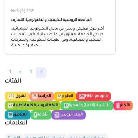
№ 3 (9) 2021
الجامعة الروسية للكيمياء والتكنولوجيا. التعارف
أكبر مركز تعليمي وبحثي في مجال التكنولوجيا الكيميائية.
خريجي الجامعة يعملون في مناصب قيادية في المجالات
العلمية والصناعية، وفي الهيئات الحكومية، والشركات
الصغيرة والكبيرة.
1
«
1
2
الفئات
HED_people
العلوم
الدراسة
القبول
292
75
12
24
الأخبار
التأشيرة (الفيزا) والهجرة
اللغة الروسية كلغة أجنبية
23
13
1
البيت الروسي
الثقافة
المناطق
18
7
15
العلامات