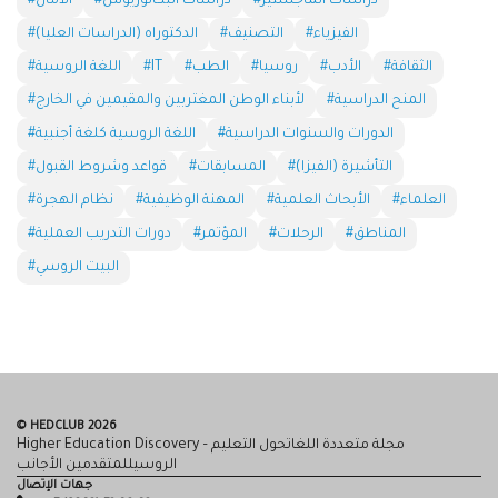
#دراسات الماجستير
#دراسات البكالوريوس
#الآمان
#الفيزياء
#التصنيف
#الدكتوراه (الدراسات العليا)
#الثقافة
#الأدب
#روسيا
#الطب
#IT
#اللغة الروسية
#المنح الدراسية
#لأبناء الوطن المغتربين والمقيمين في الخارج
#الدورات والسنوات الدراسية
#اللغة الروسية كلغة أجنبية
#التأشيرة (الفيزا)
#المسابقات
#قواعد وشروط القبول
#العلماء
#الأبحاث العلمية
#المهنة الوظيفية
#نظام الهجرة
#المناطق
#الرحلات
#المؤتمر
#دورات التدريب العملية
#البيت الروسي
© HEDCLUB 2026
Higher Education Discovery – مجلة متعددة اللغاتحول التعليم
الروسيللمتقدمين الأجانب
جهات الإتصال