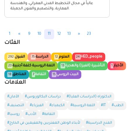
عالياً في مجال التخطيط المدني العمراني، والهندسة
العمارية، والتصميم والفنون الجميلة.
1
«
9
10
11
12
13
»
23
الفئات
HED_people
العلوم
الدراسة
القبول
292
75
12
24
الأخبار
التأشيرة (الفيزا) والهجرة
اللغة الروسية كلغة أجنبية
23
13
1
البيت الروسي
الثقافة
المناطق
18
7
15
العلامات
#الدكتوراه (الدراسات العليا)
#دراسات البكالوريوس
#الآمان
#الطب
#IT
#اللغة الروسية
#الكيمياء
#الفيزياء
#التصنيف
#الثقافة
#الأدب
#روسيا
#المنح الدراسية
#لأبناء الوطن المغتربين والمقيمين في الخارج