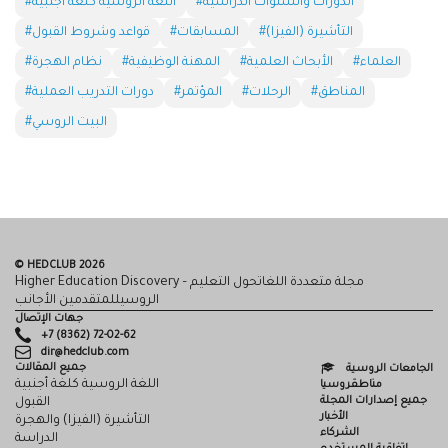
#الدورات والسنوات الدراسية
#اللغة الروسية كلغة أجنبية
#التأشيرة (الفيزا)
#المسابقات
#قواعد وشروط القبول
#العلماء
#الأبحاث العلمية
#المهنة الوظيفية
#نظام الهجرة
#المناطق
#الرحلات
#المؤتمر
#دورات التدريب العملية
#البيت الروسي
© HEDCLUB 2026
Higher Education Discovery – مجلة متعددة اللغاتحول التعليم
الروسيللمتقدمين الأجانب
جهات الإتصال
+7 (8362) 72-02-62
dir@hedclub.com
جميع المقالات
الجامعات الروسية
اللغة الروسية كلغة أجنبية
مناطقروسيا
جميع إصدارات المجلة
القبول
الأخبار
التأشيرة (الفيزا) والهجرة
الشركاء
الدراسة