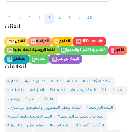
1
«
1
2
3
4
5
»
46
الفئات
HED_people
العلوم
الدراسة
القبول
292
75
12
24
الأخبار
التأشيرة (الفيزا) والهجرة
اللغة الروسية كلغة أجنبية
23
13
1
البيت الروسي
الثقافة
المناطق
18
7
15
العلامات
#الدكتوراه (الدراسات العليا)
#دراسات البكالوريوس
#الآمان
#الطب
#IT
#اللغة الروسية
#الكيمياء
#الفيزياء
#التصنيف
#الثقافة
#الأدب
#روسيا
#المنح الدراسية
#لأبناء الوطن المغتربين والمقيمين في الخارج
#الدورات والسنوات الدراسية
#اللغة الروسية كلغة أجنبية
#التأشيرة (الفيزا)
#المسابقات
#قواعد وشروط القبول