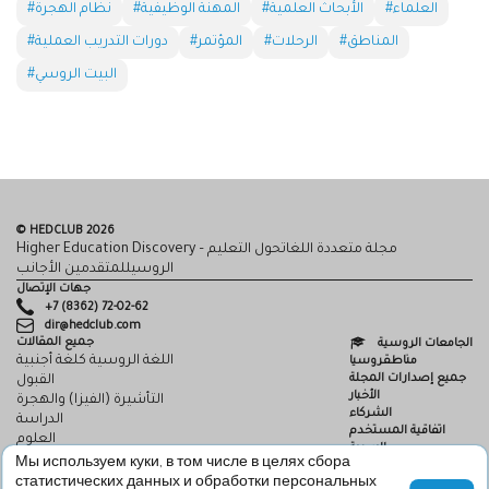
#العلماء
#الأبحاث العلمية
#المهنة الوظيفية
#نظام الهجرة
#المناطق
#الرحلات
#المؤتمر
#دورات التدريب العملية
#البيت الروسي
© HEDCLUB 2026
Higher Education Discovery – مجلة متعددة اللغاتحول التعليم
الروسيللمتقدمين الأجانب
جهات الإتصال
+7 (8362) 72-02-62
dir@hedclub.com
جميع المقالات
الجامعات الروسية
اللغة الروسية كلغة أجنبية
مناطقروسيا
جميع إصدارات المجلة
القبول
الأخبار
التأشيرة (الفيزا) والهجرة
الشركاء
الدراسة
اتفاقية المستخدم
العلوم
السرية
HED_people
Мы используем куки, в том числе в целях сбора
HED
البيت الروسي
статистических данных и обработки персональных