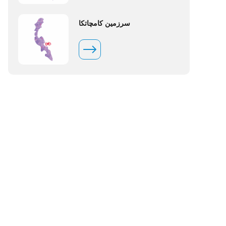
سرزمین کامچاتکا