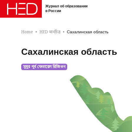
Журнал об образовании
в России
Home
HED মানচিত্র
Сахалинская область
Сахалинская область
সুদূর পূর্ব ফেডারেল রিজিওন