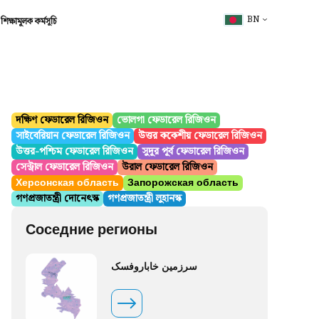
BN
শিক্ষামূলক কর্মসূচি
দক্ষিণ ফেডারেল রিজিওন
ভোলগা ফেডারেল রিজিওন
সাইবেরিয়ান ফেডারেল রিজিওন
উত্তর ককেশীয় ফেডারেল রিজিওন
উত্তর-পশ্চিম ফেডারেল রিজিওন
সুদূর পূর্ব ফেডারেল রিজিওন
সেন্ট্রাল ফেডারেল রিজিওন
উরাল ফেডারেল রিজিওন
Херсонская область
Запорожская область
গণপ্রজাতন্ত্রী দোনেৎস্ক
গণপ্রজাতন্ত্রী লুহানস্ক
Соседние регионы
سرزمین خاباروفسک