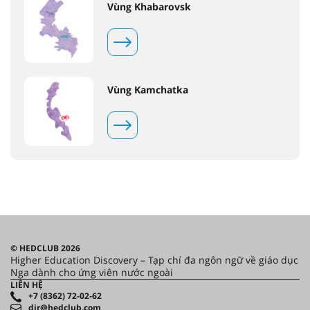
Vùng Khabarovsk
Vùng Kamchatka
© HEDCLUB 2026
Higher Education Discovery – Tạp chí đa ngôn ngữ về giáo dục
Nga dành cho ứng viên nước ngoài
LIÊN HỆ
+7 (8362) 72-02-62
dir@hedclub.com