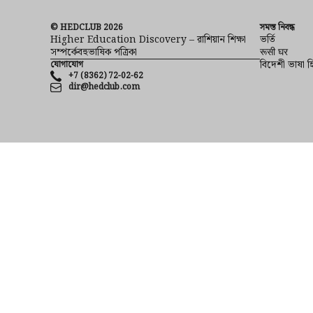
© HEDCLUB 2026
সমস্ত নিবন্ধ
Higher Education Discovery – রাশিয়ান শিক্ষা
ভর্তি
সম্পর্কেবহুভাষিক পত্রিকা
रूसी घर
বিদেশী ভাষা 
যোগাযোগ
+7 (8362) 72-02-62
dir@hedclub.com