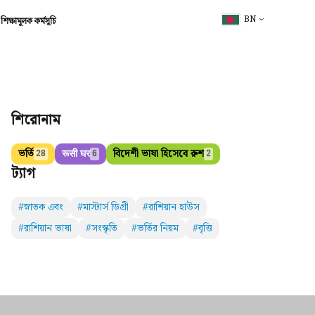
BN
শিক্ষামূলক কর্মসূচি
শিরোনাম
ভর্তি
रूसी घर
বিদেশী ভাষা হিসেবে রুশ
28
6
2
ট্যাগ
#স্নাতক এবং
#মাস্টার্স ডিগ্রী
#রাশিয়ান হাউস
#রাশিয়ান ভাষা
#সংস্কৃতি
#ভর্তির নিয়ম
#বৃত্তি