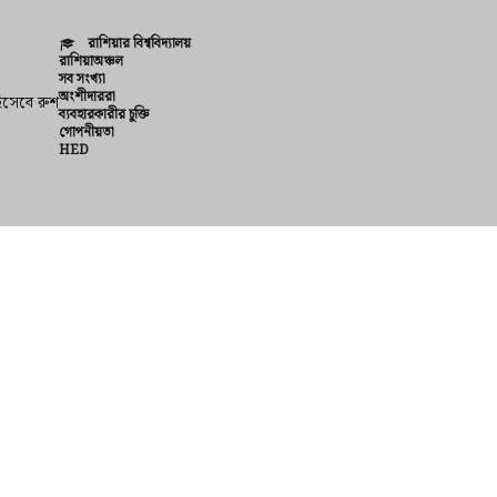
রাশিয়ার বিশ্ববিদ্যালয়
রাশিয়াঅঞ্চল
সব সংখ্যা
অংশীদাররা
হিসেবে রুশ
ব্যবহারকারীর চুক্তি
গোপনীয়তা
HED