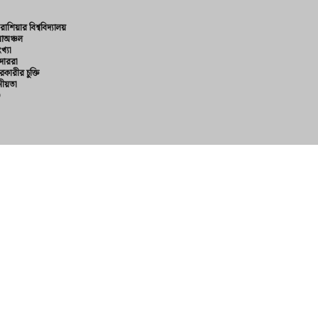
রাশিয়ার বিশ্ববিদ্যালয়
়াঅঞ্চল
খ্যা
দাররা
রকারীর চুক্তি
ীয়তা
D