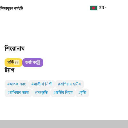
BN
শিক্ষামূলক কর্মসূচি
শিরোনাম
ভর্তি
रूसी घर
28
6
ট্যাগ
#স্নাতক এবং
#মাস্টার্স ডিগ্রী
#রাশিয়ান হাউস
#রাশিয়ান ভাষা
#সংস্কৃতি
#ভর্তির নিয়ম
#বৃত্তি