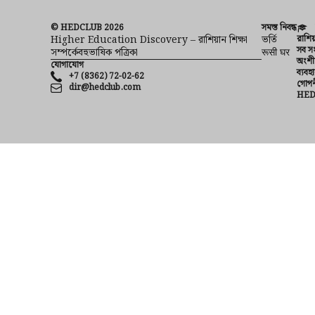
© HEDCLUB 2026
সমস্ত নিবন্ধ
Higher Education Discovery – রাশিয়ান শিক্ষা
ভর্তি
রাশিয
সব সং
সম্পর্কেবহুভাষিক পত্রিকা
रूसी घर
অংশী
যোগাযোগ
ব্যবহা
+7 (8362) 72-02-62
গোপন
dir@hedclub.com
HE