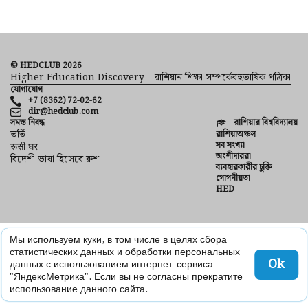
© HEDCLUB 2026
Higher Education Discovery – রাশিয়ান শিক্ষা সম্পর্কেবহুভাষিক পত্রিকা
যোগাযোগ
+7 (8362) 72-02-62
dir@hedclub.com
সমস্ত নিবন্ধ
রাশিয়ার বিশ্ববিদ্যালয়
ভর্তি
রাশিয়াঅঞ্চল
সব সংখ্যা
रूसी घर
অংশীদাররা
বিদেশী ভাষা হিসেবে রুশ
ব্যবহারকারীর চুক্তি
গোপনীয়তা
HED
Мы используем куки, в том числе в целях сбора
статистических данных и обработки персональных
Ok
данных с использованием интернет-сервиса
"ЯндексМетрика". Если вы не согласны прекратите
использование данного сайта.