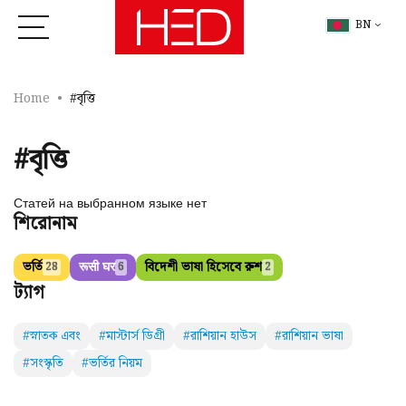
BN
Home
#বৃত্তি
#বৃত্তি
Статей на выбранном языке нет
শিরোনাম
ভর্তি
रूसी घर
বিদেশী ভাষা হিসেবে রুশ
28
6
2
ট্যাগ
#স্নাতক এবং
#মাস্টার্স ডিগ্রী
#রাশিয়ান হাউস
#রাশিয়ান ভাষা
#সংস্কৃতি
#ভর্তির নিয়ম