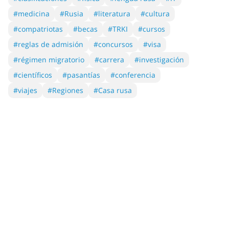
#medicina
#Rusia
#literatura
#cultura
#compatriotas
#becas
#TRKI
#cursos
#reglas de admisión
#concursos
#visa
#régimen migratorio
#carrera
#investigación
#científicos
#pasantías
#conferencia
#viajes
#Regiones
#Casa rusa