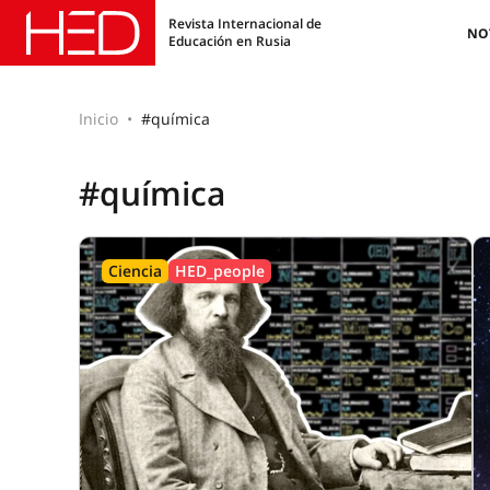
Revista Internacional de
NO
Educación en Rusia
Inicio
#química
#química
Ciencia
HED_people