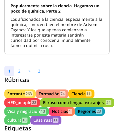
Popularmente sobre la ciencia. Hagamos un
poco de química. Parte 2
Los aficionados a la ciencia, especialmente a la
química, conocen bien el nombre de Artyom
Oganov. Y los que apenas comienzan a
interesarse por esta materia sentirán
curiosidad por conocer al mundialmente
famoso químico ruso.
1
2
»
2
Rúbricas
Entrante
Formación
Ciencia
263
74
11
HED_people
El ruso como lengua extranjera
22
24
Visa y migración
Noticias
Regiones
13
1
23
cultura
Casa rusa
10
11
Etiquetas