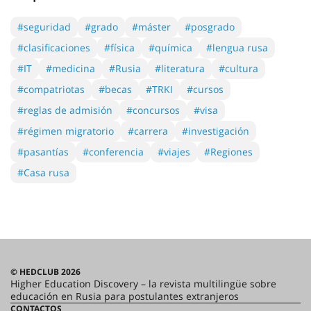
#seguridad
#grado
#máster
#posgrado
#clasificaciones
#física
#química
#lengua rusa
#IT
#medicina
#Rusia
#literatura
#cultura
#compatriotas
#becas
#TRKI
#cursos
#reglas de admisión
#concursos
#visa
#régimen migratorio
#carrera
#investigación
#pasantías
#conferencia
#viajes
#Regiones
#Casa rusa
© HEDCLUB 2026
Higher Education Discovery – la revista multilingüe sobre
educación en Rusia para postulantes extranjeros
CONTACTOS