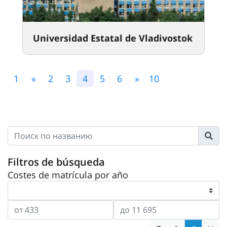
Universidad Estatal de Vladivostok
1
«
2
3
4
5
6
»
10
Filtros de búsqueda
Costes de matrícula por año