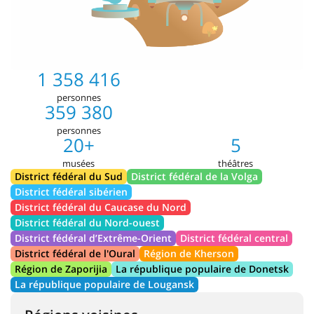
1 358 416
personnes
359 380
personnes
20+
5
musées
théâtres
District fédéral du Sud
District fédéral de la Volga
District fédéral sibérien
District fédéral du Caucase du Nord
District fédéral du Nord-ouest
District fédéral d’Extrême-Orient
District fédéral central
District fédéral de l'Oural
Région de Kherson
Région de Zaporijia
La république populaire de Donetsk
La république populaire de Lougansk