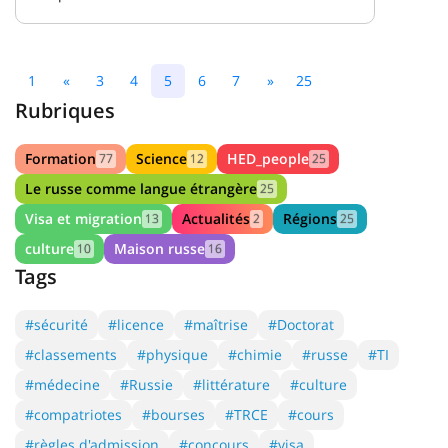
1
«
3
4
5
6
7
»
25
Rubriques
Formation
Science
HED_people
77
12
25
Le russe comme langue étrangère
25
Visa et migration
Actualités
Régions
13
2
25
culture
Maison russe
10
16
Tags
#sécurité
#licence
#maîtrise
#Doctorat
#classements
#physique
#chimie
#russe
#TI
#médecine
#Russie
#littérature
#culture
#compatriotes
#bourses
#TRCE
#cours
#règles d'admission
#concours
#visa