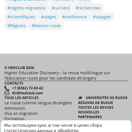
#régime migratoire
#carrière
#recherches
#scientifiques
#stages
#conférence
#voyages
#Régions
#Maison russe
© HEDCLUB 2026
Higher Education Discovery – la revue multilingue sur
l'éducation russe pour les candidats étrangers
CONTACTS
+7 (8362) 72-02-62
dir@hedclub.com
TOUS LES ARTICLES
UNIVERSITÉS DE RUSSIE
Le russe comme langue étrangère
RÉGIONS DE RUSSIE
TOUTES LES REVUES
Admission
NOUVELLES
Visa et migration
PARTENAIRES
Formation
CONTRAT D'UTILISATION
Science
Мы используем куки, в том числе в целях сбора
CONFIDENTIALITÉ
HED_people
статистических данных и обработки
HED