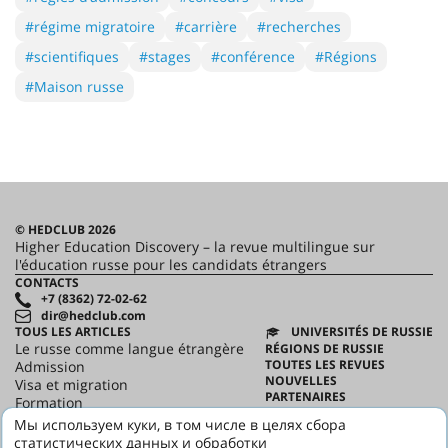
#régime migratoire
#carrière
#recherches
#scientifiques
#stages
#conférence
#Régions
#Maison russe
© HEDCLUB 2026
Higher Education Discovery – la revue multilingue sur
l'éducation russe pour les candidats étrangers
CONTACTS
+7 (8362) 72-02-62
dir@hedclub.com
TOUS LES ARTICLES
UNIVERSITÉS DE RUSSIE
Le russe comme langue étrangère
RÉGIONS DE RUSSIE
TOUTES LES REVUES
Admission
NOUVELLES
Visa et migration
PARTENAIRES
Formation
CONTRAT D'UTILISATION
Science
Мы используем куки, в том числе в целях сбора
CONFIDENTIALITÉ
HED_people
статистических данных и обработки
HED