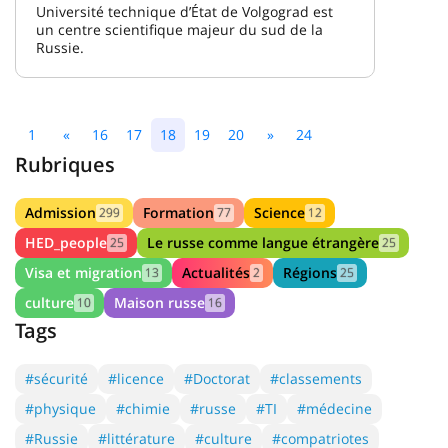
Université technique d’État de Volgograd est
un centre scientifique majeur du sud de la
Russie.
1
«
16
17
18
19
20
»
24
Rubriques
Admission
Formation
Science
299
77
12
HED_people
Le russe comme langue étrangère
25
25
Visa et migration
Actualités
Régions
13
2
25
culture
Maison russe
10
16
Tags
#sécurité
#licence
#Doctorat
#classements
#physique
#chimie
#russe
#TI
#médecine
#Russie
#littérature
#culture
#compatriotes