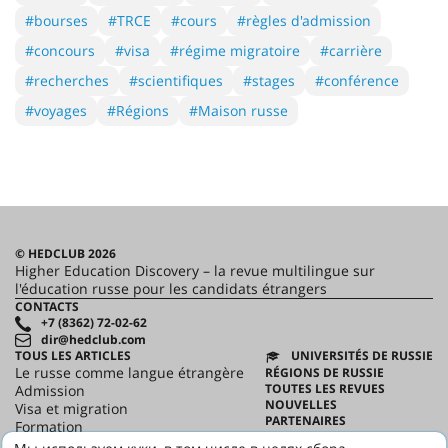
#bourses
#TRCE
#cours
#règles d'admission
#concours
#visa
#régime migratoire
#carrière
#recherches
#scientifiques
#stages
#conférence
#voyages
#Régions
#Maison russe
© HEDCLUB 2026
Higher Education Discovery – la revue multilingue sur
l'éducation russe pour les candidats étrangers
CONTACTS
+7 (8362) 72-02-62
dir@hedclub.com
TOUS LES ARTICLES
UNIVERSITÉS DE RUSSIE
Le russe comme langue étrangère
RÉGIONS DE RUSSIE
TOUTES LES REVUES
Admission
NOUVELLES
Visa et migration
PARTENAIRES
Formation
CONTRAT D'UTILISATION
Science