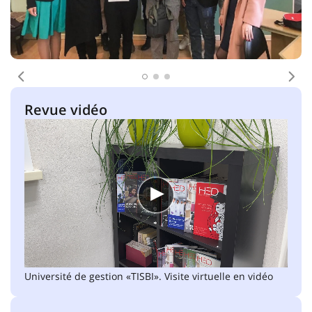
Antécédent
Pro
Revue vidéo
Université de gestion «TISBI». Visite virtuelle en vidéo