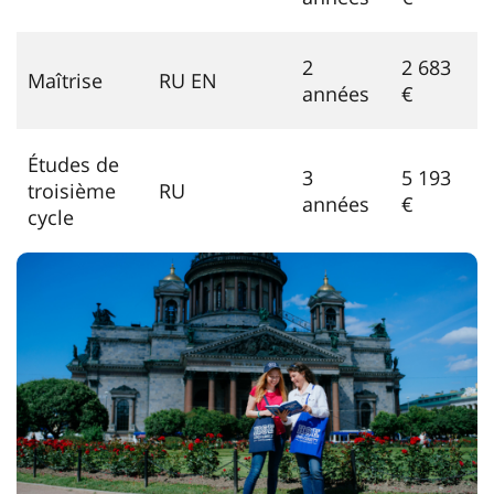
2
2 683
Maîtrise
RU EN
années
€
Études de
3
5 193
troisième
RU
années
€
cycle