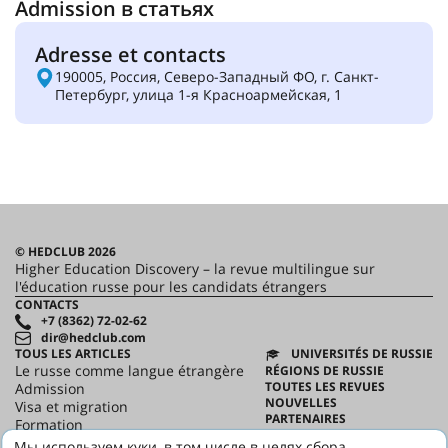
Admission в статьях
Adresse et contacts
190005, Россия, Северо-Западный ФО, г. Санкт-
Петербург, улица 1-я Красноармейская, 1
© HEDCLUB 2026
Higher Education Discovery – la revue multilingue sur
l'éducation russe pour les candidats étrangers
CONTACTS
+7 (8362) 72-02-62
dir@hedclub.com
TOUS LES ARTICLES
UNIVERSITÉS DE RUSSIE
Le russe comme langue étrangère
RÉGIONS DE RUSSIE
TOUTES LES REVUES
Admission
NOUVELLES
Visa et migration
PARTENAIRES
Formation
CONTRAT D'UTILISATION
Science
Мы используем куки, в том числе в целях сбора