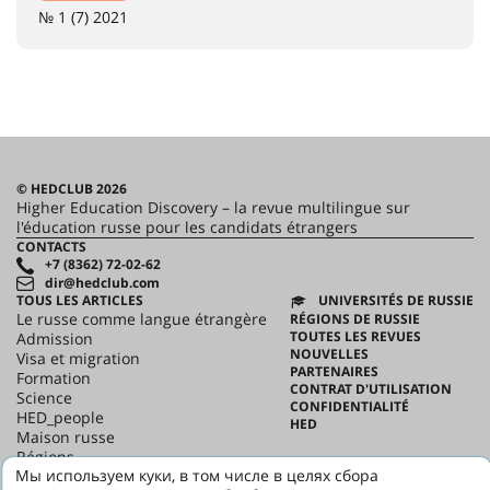
№ 1 (7) 2021
© HEDCLUB 2026
Higher Education Discovery – la revue multilingue sur
l'éducation russe pour les candidats étrangers
CONTACTS
+7 (8362) 72-02-62
dir@hedclub.com
TOUS LES ARTICLES
UNIVERSITÉS DE RUSSIE
Le russe comme langue étrangère
RÉGIONS DE RUSSIE
TOUTES LES REVUES
Admission
NOUVELLES
Visa et migration
PARTENAIRES
Formation
CONTRAT D'UTILISATION
Science
CONFIDENTIALITÉ
HED_people
HED
Maison russe
Régions
Мы используем куки, в том числе в целях сбора
culture