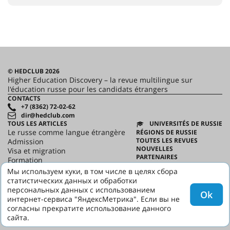
© HEDCLUB 2026
Higher Education Discovery – la revue multilingue sur
l'éducation russe pour les candidats étrangers
CONTACTS
+7 (8362) 72-02-62
dir@hedclub.com
TOUS LES ARTICLES
UNIVERSITÉS DE RUSSIE
Le russe comme langue étrangère
RÉGIONS DE RUSSIE
TOUTES LES REVUES
Admission
NOUVELLES
Visa et migration
PARTENAIRES
Formation
CONTRAT D'UTILISATION
Science
Мы используем куки, в том числе в целях сбора
CONFIDENTIALITÉ
HED_people
статистических данных и обработки
HED
Maison russe
персональных данных с использованием
Ok
Régions
интернет-сервиса "ЯндексМетрика". Если вы не
culture
согласны прекратите использование данного
сайта.