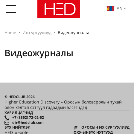
MN
Home
Их сургуулиуд
Видеожурналы
Видеожурналы
© HEDCLUB 2026
Higher Education Discovery – Оросын боловсролын тухай
олон хэлтэй сэтгүүл гадаадын элсэгчдэд
ХАРИЛЦАГЧИД
+7 (8362) 72-02-62
dir@hedclub.com
БҮХ НИЙТЛЭЛ
ОРОСЫН ИХ СУРГУУЛИУД
HED_people
ОХУ-ЫНБҮС НУТГУУД