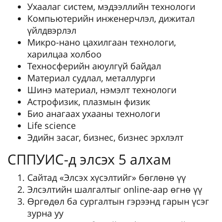
Ухаалаг систем, мэдээллийн технологи
Компьютерийн инженерчлэл, дижитал
үйлдвэрлэл
Микро-нано цахилгаан технологи,
харилцаа холбоо
Техносферийн аюулгүй байдал
Материал судлал, металлурги
Шинэ материал, нэмэлт технологи
Астрофизик, плазмын физик
Био анагаах ухааны технологи
Life science
Эдийн засаг, бизнес, бизнес эрхлэлт
СППУИС-д элсэх 5 алхам
Сайтад «Элсэх хүсэлтийг» бөглөнө үү
Элсэлтийн шалгалтыг online-аар өгнө үү
Өргөдөл ба сургалтын гэрээнд гарын үсэг
зурна уу