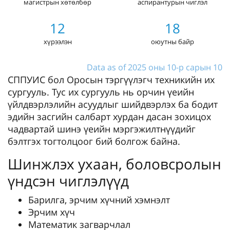
магистрын хөтөлбөр
аспирантурын чиглэл
12
18
хүрээлэн
оюутны байр
Data as of 2025 оны 10-р сарын 10
СППУИС бол Оросын тэргүүлэгч техникийн их
сургууль. Тус их сургууль нь орчин үеийн
үйлдвэрлэлийн асуудлыг шийдвэрлэх ба бодит
эдийн засгийн салбарт хурдан дасан зохицох
чадвартай шинэ үеийн мэргэжилтнүүдийг
бэлтгэх тогтолцоог бий болгож байна.
Шинжлэх ухаан, боловсролын
үндсэн чиглэлүүд
Барилга, эрчим хүчний хэмнэлт
Эрчим хүч
Математик загварчлал