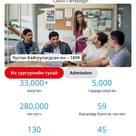
Санкт-Петербург
Үүсгэн байгуулагдсан он – 1899
Их сургуулийн тухай
Admission
33,000+
5,000
оюутан
гадаад оюутан
280,000
59
төгсөгч
бакалавр бэлтгэх чиглэл
130
45