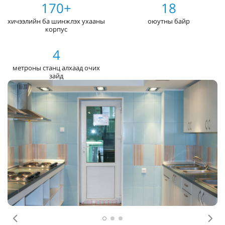
170+
18
хичээлийн ба шинжлэх ухааны
оюутны байр
корпус
4
метроны станц алхаад очих
зайд
Өмнөх
Дар