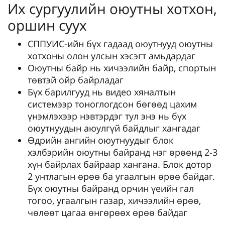
Их сургуулийн оюутны хотхон,
оршин суух
СППУИС-ийн бүх гадаад оюутнууд оюутны
хотхоны олон улсын хэсэгт амьдардаг
Оюутны байр нь хичээлийн байр, спортын
төвтэй ойр байрладаг
Бүх барилгууд нь видео хяналтын
системээр тоноглогдсон бөгөөд цахим
үнэмлэхээр нэвтэрдэг тул энэ нь бүх
оюутнуудын аюулгүй байдлыг хангадаг
Өдрийн ангийн оюутнуудыг блок
хэлбэрийн оюутны байранд нэг өрөөнд 2-3
хүн байрлах байраар хангана. Блок дотор
2 унтлагын өрөө ба угаалгын өрөө байдаг.
Бүх оюутны байранд орчин үеийн гал
тогоо, угаалгын газар, хичээлийн өрөө,
чөлөөт цагаа өнгөрөөх өрөө байдаг