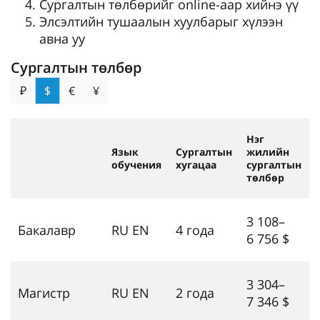
Сургалтын төлбөрийг online-аар хийнэ үү
Элсэлтийн тушаалын хуулбарыг хүлээн
авна уу
Сургалтын төлбөр
₽
$
€
¥
Нэг
Язык
Сургалтын
жилийн
обучения
хугацаа
сургалтын
төлбөр
3 108–
Бакалавр
RU EN
4 года
6 756 $
3 304–
Магистр
RU EN
2 года
7 346 $