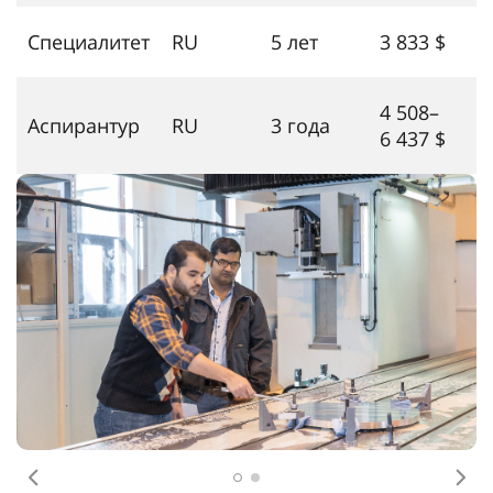
Специалитет
RU
5 лет
3 833 $
4 508–
Аспирантур
RU
3 года
6 437 $
Өмнөх
Дар