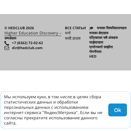
© HEDCLUB 2026
ВСЕ СТАТЬИ
रूसका विश्वविद्यालयहरू
Higher Education Discovery –
भर्ना
रूसका क्षेत्रहरू
पत्रिकाका सबै अंकहरू
रूसी हाउस
सम्पर्कहरू
साझेदारहरू
+7 (8362) 72-02-62
प्रयोगकर्ता सम्झौता
dir@hedclub.com
गोपनीयता
HED
Мы используем куки, в том числе в целях сбора
статистических данных и обработки
персональных данных с использованием
Ok
интернет-сервиса "ЯндексМетрика". Если вы не
согласны прекратите использование данного
сайта.