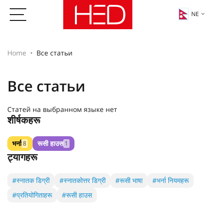
NE
Home
Все статьи
Все статьи
Статей на выбранном языке нет
शीर्षकहरू
भर्ना
रूसी हाउस
8
1
ट्यागहरू
#स्नातक डिग्री
#स्नातकोत्तर डिग्री
#रूसी भाषा
#भर्ना नियमहरू
#प्रतियोगिताहरू
#रूसी हाउस