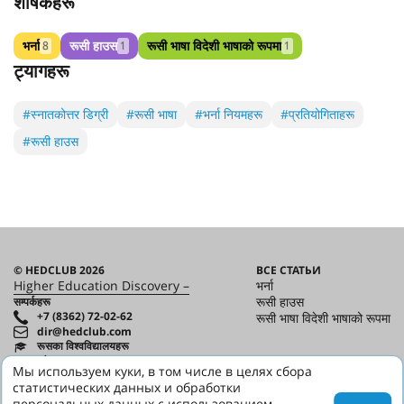
शीर्षकहरू
भर्ना
रूसी हाउस
रूसी भाषा विदेशी भाषाको रूपमा
8
1
1
ट्यागहरू
#स्नातकोत्तर डिग्री
#रूसी भाषा
#भर्ना नियमहरू
#प्रतियोगिताहरू
#रूसी हाउस
© HEDCLUB 2026
ВСЕ СТАТЬИ
Higher Education Discovery –
भर्ना
रूसी हाउस
सम्पर्कहरू
+7 (8362) 72-02-62
रूसी भाषा विदेशी भाषाको रूपमा
dir@hedclub.com
रूसका विश्वविद्यालयहरू
रूसका क्षेत्रहरू
Мы используем куки, в том числе в целях сбора
पत्रिकाका सबै अंकहरू
статистических данных и обработки
साझेदारहरू
персональных данных с использованием