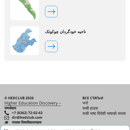
ناحیه خودگردان چوکوتک
© HEDCLUB 2026
ВСЕ СТАТЬИ
Higher Education Discovery –
भर्ना
रूसी हाउस
सम्पर्कहरू
+7 (8362) 72-02-62
रूसी भाषा विदेशी भाषाको रूपमा
dir@hedclub.com
रूसका विश्वविद्यालयहरू
रूसका क्षेत्रहरू