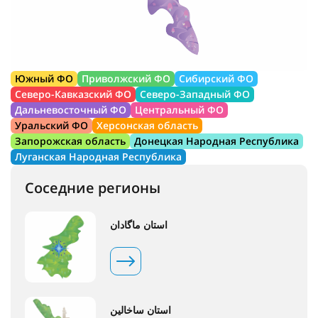
Южный ФО
Приволжский ФО
Сибирский ФО
Северо-Кавказский ФО
Северо-Западный ФО
Дальневосточный ФО
Центральный ФО
Уральский ФО
Херсонская область
Запорожская область
Донецкая Народная Республика
Луганская Народная Республика
Соседние регионы
استان ماگادان
استان ساخالین