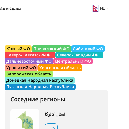
NE
क्षिक कार्यक्रमहरू
Южный ФО
Приволжский ФО
Сибирский ФО
Северо-Кавказский ФО
Северо-Западный ФО
Дальневосточный ФО
Центральный ФО
Уральский ФО
Херсонская область
Запорожская область
Донецкая Народная Республика
Луганская Народная Республика
Соседние регионы
استان کالوگا