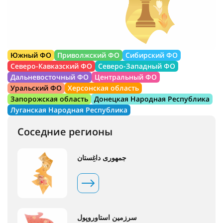
Южный ФО
Приволжский ФО
Сибирский ФО
Северо-Кавказский ФО
Северо-Западный ФО
Дальневосточный ФО
Центральный ФО
Уральский ФО
Херсонская область
Запорожская область
Донецкая Народная Республика
Луганская Народная Республика
Соседние регионы
جمهوری داغِستان
سرزمین استاوروپول