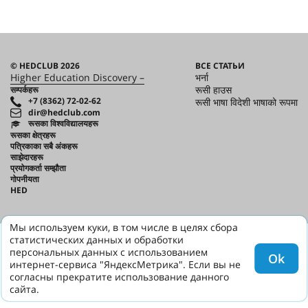
© HEDCLUB 2026
ВСЕ СТАТЬИ
Higher Education Discovery –
भर्ना
रूसी हाउस
सम्पर्कहरू
+7 (8362) 72-02-62
रूसी भाषा विदेशी भाषाको रूपमा
dir@hedclub.com
रूसका विश्वविद्यालयहरू
रूसका क्षेत्रहरू
पत्रिकाका सबै अंकहरू
साझेदारहरू
प्रयोगकर्ता सम्झौता
गोपनीयता
HED
Мы используем куки, в том числе в целях сбора
статистических данных и обработки
персональных данных с использованием
Ok
интернет-сервиса "ЯндексМетрика". Если вы не
согласны прекратите использование данного
сайта.