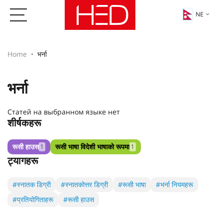
NE
Home
भर्ना
भर्ना
Статей на выбранном языке нет
शीर्षकहरू
रूसी हाउस
रूसी भाषा विदेशी भाषाको रूपमा
1
1
ट्यागहरू
#स्नातक डिग्री
#स्नातकोत्तर डिग्री
#रूसी भाषा
#भर्ना नियमहरू
#प्रतियोगिताहरू
#रूसी हाउस