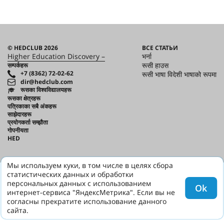
© HEDCLUB 2026
ВСЕ СТАТЬИ
Higher Education Discovery –
भर्ना
रूसी हाउस
सम्पर्कहरू
+7 (8362) 72-02-62
रूसी भाषा विदेशी भाषाको रूपमा
dir@hedclub.com
रूसका विश्वविद्यालयहरू
रूसका क्षेत्रहरू
पत्रिकाका सबै अंकहरू
साझेदारहरू
प्रयोगकर्ता सम्झौता
गोपनीयता
HED
Мы используем куки, в том числе в целях сбора
статистических данных и обработки
персональных данных с использованием
Ok
интернет-сервиса "ЯндексМетрика". Если вы не
согласны прекратите использование данного
сайта.