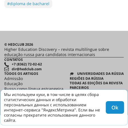
#diploma de bacharel
© HEDCLUB 2026
Higher Education Discovery – revista multilíngue sobre
educação russa para candidatos internacionais
CONTATOS
+7 (8362) 72-02-62
dir@hedclub.com
TODOS OS ARTIGOS
UNIVERSIDADES DA RÚSSIA
Admissão
REGIÕES DA RÚSSIA
TODAS AS EDIÇÕES DA REVISTA
Educação
PARCEIROS
Russo como língua estrangeira
CONTRATO DO USUÁRIO
Casa Russa
Мы используем куки, в том числе в целях сбора
CONFIDENCIALIDADE
статистических данных и обработки
HED
персональных данных с использованием
Ok
интернет-сервиса "ЯндексМетрика". Если вы не
согласны прекратите использование данного
сайта.