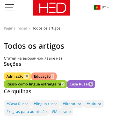
PT
Página Inicial
Todos os artigos
Todos os artigos
Статей на выбранном языке нет
Seções
Admissão
Educação
10
3
Russo como língua estrangeira
Casa Russa
2
6
Cerquilhas
#Casa Russa
#língua russa
#literatura
#cultura
#regras para admissão
#Mestrado