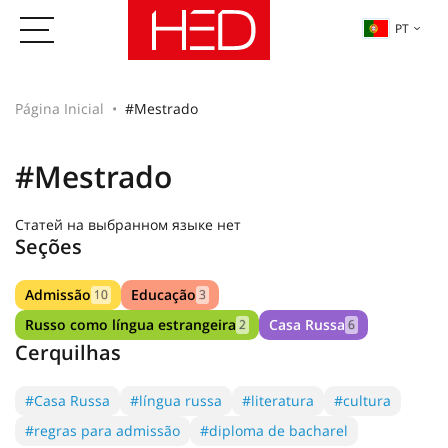
PT
Página Inicial
#Mestrado
#Mestrado
Статей на выбранном языке нет
Seções
Admissão
Educação
10
3
Russo como língua estrangeira
Casa Russa
2
6
Cerquilhas
#Casa Russa
#língua russa
#literatura
#cultura
#regras para admissão
#diploma de bacharel