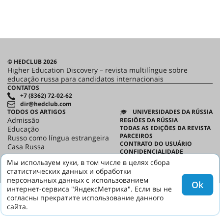
© HEDCLUB 2026
Higher Education Discovery – revista multilíngue sobre
educação russa para candidatos internacionais
CONTATOS
+7 (8362) 72-02-62
dir@hedclub.com
TODOS OS ARTIGOS
UNIVERSIDADES DA RÚSSIA
Admissão
REGIÕES DA RÚSSIA
TODAS AS EDIÇÕES DA REVISTA
Educação
PARCEIROS
Russo como língua estrangeira
CONTRATO DO USUÁRIO
Casa Russa
CONFIDENCIALIDADE
HED
Мы используем куки, в том числе в целях сбора
статистических данных и обработки
персональных данных с использованием
Ok
интернет-сервиса "ЯндексМетрика". Если вы не
согласны прекратите использование данного
сайта.