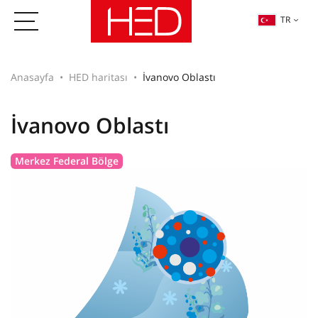
TR
Anasayfa
HED haritası
İvanovo Oblastı
İvanovo Oblastı
Merkez Federal Bölge