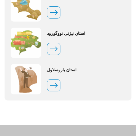
استان نیژنی نووگورود
استان یاروسلاول