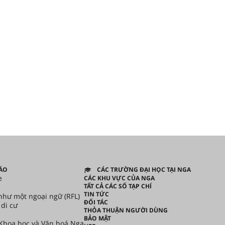
BÁO
CÁC TRƯỜNG ĐẠI HỌC TẠI NGA
e
CÁC KHU VỰC CỦA NGA
TẤT CẢ CÁC SỐ TẠP CHÍ
TIN TỨC
như một ngoại ngữ (RFL)
ĐỐI TÁC
 di cư
THỎA THUẬN NGƯỜI DÙNG
BẢO MẬT
Khoa học và Văn hoá Nga