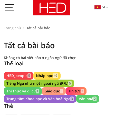
VI
Trang chủ
Tất cả bài báo
Tất cả bài báo
Không có bài viết nào ở ngôn ngữ đã chọn
Thể loại
HED_people
Nhập học
5
49
Tiếng Nga như một ngoại ngữ (RFL)
5
Thị thực và di cư
Giáo dục
Tin tức
1
3
2
Trung tâm Khoa học và Văn hoá Nga
Văn hoá
3
2
Thẻ