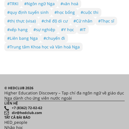
#TRKI
#Ngôn ngữ Nga
#văn hoá
#quy định tuyển sinh
#học bổng
#cuộc thi
#thị thực (visa)
#chế độ di cư
#Cử nhân
#Thạc sĩ
#xếp hạng
#sự nghiệp
#Y học
#IT
#Liên bang Nga
#chuyến đi
#Trung tâm Khoa học và Văn hoá Nga
© HEDCLUB 2026
Higher Education Discovery – Tạp chí đa ngôn ngữ về giáo dục
Nga dành cho ứng viên nước ngoài
LIÊN HỆ
+7 (8362) 72-02-62
dir@hedclub.com
TẤT CẢ BÀI BÁO
HED_people
Nhập học