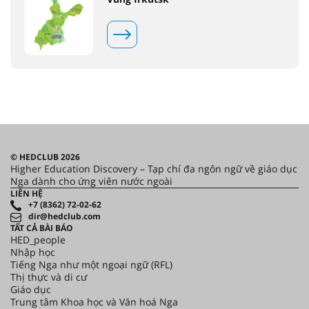
© HEDCLUB 2026
Higher Education Discovery – Tạp chí đa ngôn ngữ về giáo dục
Nga dành cho ứng viên nước ngoài
LIÊN HỆ
+7 (8362) 72-02-62
dir@hedclub.com
TẤT CẢ BÀI BÁO
HED_people
Nhập học
Tiếng Nga như một ngoại ngữ (RFL)
Thị thực và di cư
Giáo dục
Trung tâm Khoa học và Văn hoá Nga