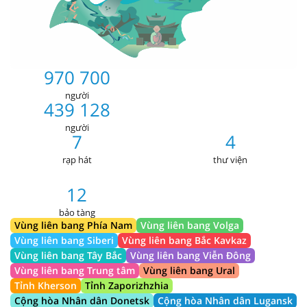
970 700
người
439 128
người
7
4
rạp hát
thư viện
12
bảo tàng
Vùng liên bang Phía Nam
Vùng liên bang Volga
Vùng liên bang Siberi
Vùng liên bang Bắc Kavkaz
Vùng liên bang Tây Bắc
Vùng liên bang Viễn Đông
Vùng liên bang Trung tâm
Vùng liên bang Ural
Tỉnh Kherson
Tỉnh Zaporizhzhia
Cộng hòa Nhân dân Donetsk
Cộng hòa Nhân dân Lugansk