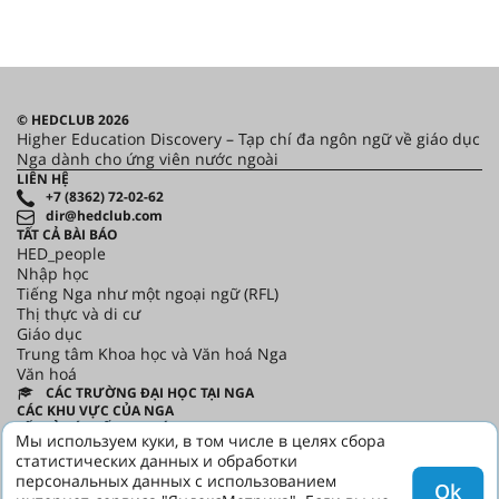
© HEDCLUB 2026
Higher Education Discovery – Tạp chí đa ngôn ngữ về giáo dục
Nga dành cho ứng viên nước ngoài
LIÊN HỆ
+7 (8362) 72-02-62
dir@hedclub.com
TẤT CẢ BÀI BÁO
HED_people
Nhập học
Tiếng Nga như một ngoại ngữ (RFL)
Thị thực và di cư
Giáo dục
Trung tâm Khoa học và Văn hoá Nga
Văn hoá
CÁC TRƯỜNG ĐẠI HỌC TẠI NGA
CÁC KHU VỰC CỦA NGA
TẤT CẢ CÁC SỐ TẠP CHÍ
Мы используем куки, в том числе в целях сбора
TIN TỨC
статистических данных и обработки
ĐỐI TÁC
персональных данных с использованием
THỎA THUẬN NGƯỜI DÙNG
Ok