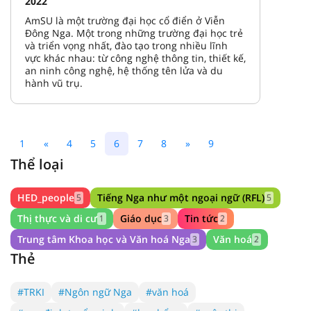
2022
AmSU là một trường đại học cổ điển ở Viễn
Đông Nga. Một trong những trường đại học trẻ
và triển vọng nhất, đào tạo trong nhiều lĩnh
vực khác nhau: từ công nghệ thông tin, thiết kế,
an ninh công nghệ, hệ thống tên lửa và du
hành vũ trụ.
1
«
4
5
6
7
8
»
9
Thể loại
HED_people
Tiếng Nga như một ngoại ngữ (RFL)
5
5
Thị thực và di cư
Giáo dục
Tin tức
1
3
2
Trung tâm Khoa học và Văn hoá Nga
Văn hoá
3
2
Thẻ
#TRKI
#Ngôn ngữ Nga
#văn hoá