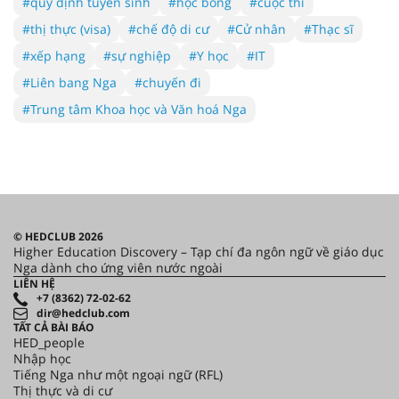
#quy định tuyển sinh
#học bổng
#cuộc thi
#thị thực (visa)
#chế độ di cư
#Cử nhân
#Thạc sĩ
#xếp hạng
#sự nghiệp
#Y học
#IT
#Liên bang Nga
#chuyến đi
#Trung tâm Khoa học và Văn hoá Nga
© HEDCLUB 2026
Higher Education Discovery – Tạp chí đa ngôn ngữ về giáo dục
Nga dành cho ứng viên nước ngoài
LIÊN HỆ
+7 (8362) 72-02-62
dir@hedclub.com
TẤT CẢ BÀI BÁO
HED_people
Nhập học
Tiếng Nga như một ngoại ngữ (RFL)
Thị thực và di cư