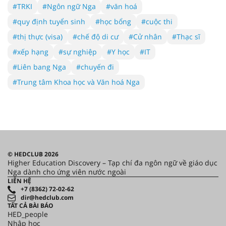
#TRKI
#Ngôn ngữ Nga
#văn hoá
#quy định tuyển sinh
#học bổng
#cuộc thi
#thị thực (visa)
#chế độ di cư
#Cử nhân
#Thạc sĩ
#xếp hạng
#sự nghiệp
#Y học
#IT
#Liên bang Nga
#chuyến đi
#Trung tâm Khoa học và Văn hoá Nga
© HEDCLUB 2026
Higher Education Discovery – Tạp chí đa ngôn ngữ về giáo dục
Nga dành cho ứng viên nước ngoài
LIÊN HỆ
+7 (8362) 72-02-62
dir@hedclub.com
TẤT CẢ BÀI BÁO
HED_people
Nhập học