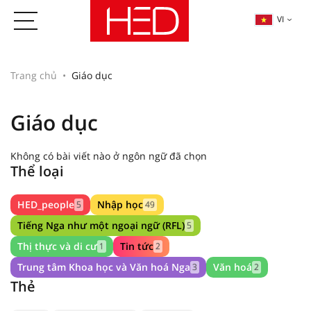
VI
Trang chủ
Giáo dục
Giáo dục
Không có bài viết nào ở ngôn ngữ đã chọn
Thể loại
HED_people
Nhập học
5
49
Tiếng Nga như một ngoại ngữ (RFL)
5
Thị thực và di cư
Tin tức
1
2
Trung tâm Khoa học và Văn hoá Nga
Văn hoá
3
2
Thẻ