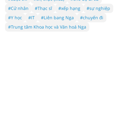
#Cử nhân
#Thạc sĩ
#xếp hạng
#sự nghiệp
#Y học
#IT
#Liên bang Nga
#chuyến đi
#Trung tâm Khoa học và Văn hoá Nga