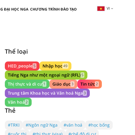
VI
G ĐẠI HỌC NGA
CHƯƠNG TRÌNH ĐÀO TẠO
Thể loại
HED_people
Nhập học
5
49
Tiếng Nga như một ngoại ngữ (RFL)
5
Thị thực và di cư
Giáo dục
Tin tức
1
3
2
Trung tâm Khoa học và Văn hoá Nga
3
Văn hoá
2
Thẻ
#TRKI
#Ngôn ngữ Nga
#văn hoá
#học bổng
#cuộc thi
#thị thực (visa)
#chế độ di cư