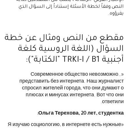
النص وفقاً لخطة الأسئلة إستناداً إلى السؤال الذي
يقرؤوه.
مقطع من النص ومثال عن خطة
السؤال (اللغة الروسية كلغة
أجنبية TRKI-I / B1 "الكتابة"):
«…Современное общество невозможно
представить без интернета. Наш журналист
спросил жителей города, что они думают о
плюсах и минусах интернета. Вот что они
ответили.
Ольга Терехова, 20 лет, студентка:
«Я изучаю социологию, в интернете есть нужные