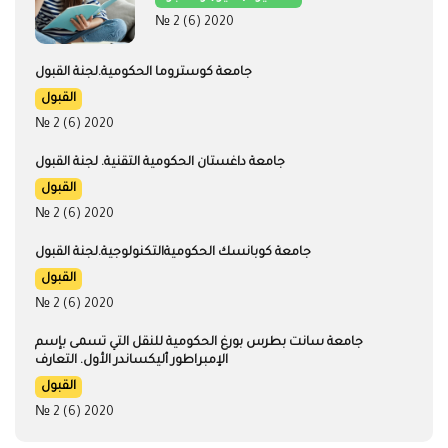
البيت الروسي
الثقافة
المناطق
18
7
15
العلامات
#دراسات الماجستير
#دراسات البكالوريوس
#الآمان
#الكيمياء
#الفيزياء
#التصنيف
#الدكتوراه (الدراسات العليا)
#الثقافة
#الأدب
#روسيا
#الطب
#IT
#اللغة الروسية
#المنح الدراسية
#لأبناء الوطن المغتربين والمقيمين في الخارج
#الدورات والسنوات الدراسية
#اللغة الروسية كلغة أجنبية
#التأشيرة (الفيزا)
#المسابقات
#قواعد وشروط القبول
#العلماء
#الأبحاث العلمية
#المهنة الوظيفية
#نظام الهجرة
#المناطق
#الرحلات
#المؤتمر
#دورات التدريب العملية
#البيت الروسي
المقالات في مجلة HED
حملة القبول. الدراسة والتعليم في فترة جائحة
وباء كورونا