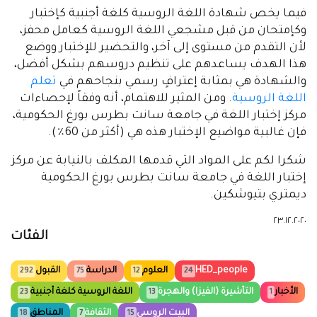
التعليمات والإرشادات المتعلقة بالإختبار، ويمكنهم أخذ
دورة فيما يخص كيفية تقديم الإختبار. يتم ضمان السرية
في إستخدام إجراءات تحديد والتعريف بالهوية
الشخصية (Exam proctoring).
لا تختلف طبيعة وشكل الإختبار باللغة الروسية كلغة
أجنبية عن الإختبار العادي في الجامعة الذي يتم تقديمه
عبر الإنترنت: يتم حفظ جميع الإختبارات الفرعية ذاتها،
ويبقى الوقت المخصص لذلك على جميع الأجزاء دون
تغيير، كما ويتم تنفيذ الجزء المكتوب من الإختبار على
الورق وتحميله إلى موقع الجامعة الإلكتروني ضمن إطار
زمني محدد بدقة. يتم إجراء الإختبار الفرعي "التحدث"
تقليدياً في وضع "الطالب المتقدم للإختبار" بإستخدام
منصة مؤتمر الفيديو Microsoft Teams, Zoom. كما
ويقدمُ الموظفون في المركز الدعم الفني أثناء الإمتحان.
يتم الإختبار بللغة الروسية كلغة أجنبية أيضاً من قبل
أولئك الذين هم ثناء إجراء الإختبار لا يربطون الخطط
المهنية مع اللغة الروسية، ولكن دراسة اللغة الروسية،
على سبيل المثال، من الإهتمام بالأدب الروسي أو بالتاريخ.