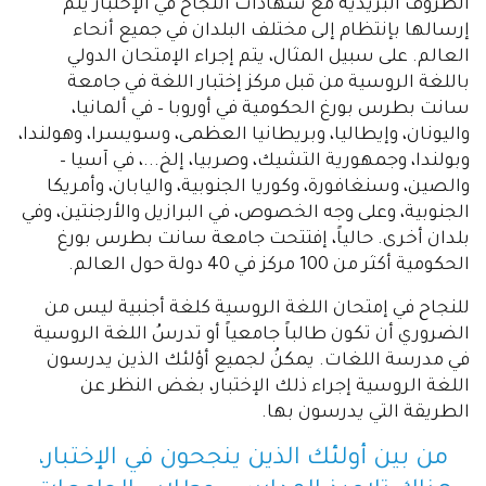
الظروف البريدية مع شهادات النجاح في الإختبار يتم
إرسالها بإنتظام إلى مختلف البلدان في جميع أنحاء
العالم. على سبيل المثال، يتم إجراء الإمتحان الدولي
باللغة الروسية من قبل مركز إختبار اللغة في جامعة
سانت بطرس بورغ الحكومية في أوروبا – في ألمانيا،
واليونان، وإيطاليا، وبريطانيا العظمى، وسويسرا، وهولندا،
وبولندا، وجمهورية التشيك، وصربيا، إلخ...، في آسيا –
والصين، وسنغافورة، وكوريا الجنوبية، واليابان، وأمريكا
الجنوبية، وعلى وجه الخصوص، في البرازيل والأرجنتين، وفي
بلدان أخرى. حالياً، إفتتحت جامعة سانت بطرس بورغ
الحكومية أكثر من 100 مركز في 40 دولة حول العالم.
للنجاح في إمتحان اللغة الروسية كلغة أجنبية ليس من
الضروري أن تكون طالباً جامعياً أو تدرسُ اللغة الروسية
في مدرسة اللغات. يمكنُ لجميع أؤلئك الذين يدرسون
اللغة الروسية إجراء ذلك الإختبار، بغض النظر عن
الطريقة التي يدرسون بها.
من بين أولئك الذين ينجحون في الإختبار،