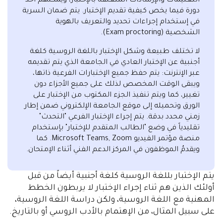
ديمتري بتيوشكين, المكلف بالنيابة
عن مركز إختبار اللغة في جامعة
سانت بطرس بورغ الحكومية
إنَّ جائحة كورونا COVID – 19 جلبت معها العديد من
الصعوبات. ولكن في الوقت نفسه، أصبحت حافزاً
لتطوير مشاريع جديدة. ولذلك، فإنه في ربيع عام 2020
ميلادية، قام مركز إختبار اللغة في جامعة سانت بطرس
بورغ الحكومية بتطوير وتنفيذ وإدخال إختبار عبر الإنترنت
من خلال منصة الجامعة، حيث يمكن لأي شخص وفي
أي مكان في العالم إجراء إختبار في اللغة الروسية كلغة
أجنبية عن بُعد، ويكون ذلك من خلال التسجيل المسبق
في التاريخ والموعد المناسب والمريح. وقبل القيام
بذلك، يتم إطلاع وتعريف المتقدمين للإختبار على