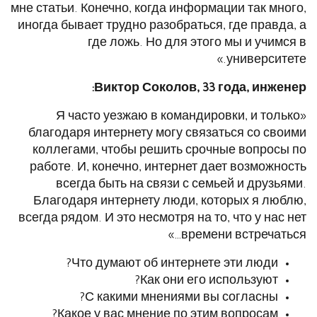
мне статьи. Конечно, когда информации так много,
иногда бывает трудно разобраться, где правда, а
где ложь. Но для этого мы и учимся в
университете.»
Виктор Соколов, 33 года, инженер:
«Я часто уезжаю в командировки, и только
благодаря интернету могу связаться со своими
коллегами, чтобы решить срочные вопросы по
работе. И, конечно, интернет дает возможность
всегда быть на связи с семьей и друзьями.
Благодаря интернету люди, которых я люблю,
всегда рядом. И это несмотря на то, что у нас нет
времени встречаться…»
Что думают об интернете эти люди?
Как они его используют?
С какими мнениями вы согласны?
Какое у вас мнение по этим вопросам?