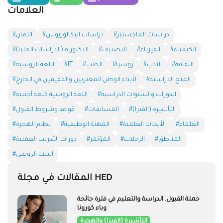
فيما يخص شهادة اللغة الروسية كلغة أجنبية كإختبار
وكإمتحان من قبل مشجعي اللغة الروسية كعامل محفز،
لأن التقدم من مستوى إلى آخر، والتحضير للإختبار ووضع
هذا الهدف يساعدهم على تنظيم دروسهم بشكل أفضل،
والشهادة هي بمثابة إعترافٍ رسمي بنجاحهم في
تعلم
اللغة الروسية
. ومن المثير للاهتمام، أنه وفقاً لإحصاءات
مركز إختبار اللغة في جامعة سانت بطرس بورغ الحكومية،
فإن غالبية مواضيع الإختبار هذه هي (أكثر من 60٪).
شكرا لكم على المواد التي قدمها المكلف بالنيابة عن مركز
إختبار اللغة في جامعة سانت بطرس بورغ الحكومية
ديمتري بتيوشكين.
٢٣.١٢.٢٠٢٠
الفئات
HED_people
العلوم
الدراسة
القبول
292
75
12
24
الأخبار
التأشيرة (الفيزا) والهجرة
اللغة الروسية كلغة أجنبية
23
13
1