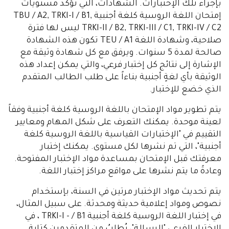
بإجراء تلك الإختبارات. الشهادات، التي تؤكد مستويات
إمتحان اللغة الروسية كلغة أجنبية TBU / A2, TRKI-I / B1,
TRKI-II / B2, TRKI-III / C1, TRKI-IV / C2 ليس لها فترة
صلاحية، وشهادة اللغة TEU / A1 تكون هذه الشهادة
صالحة لمدة 5 سنوات. ويرفق مع كل شهادة وثيقة مع
الإشارة إلى نتائج كل إختبار فرعي، والتي يمكن إعداد هذه
الوثيقة بأي لغةٍ أجنبية بناءاً على طلب الطالب المتقدم
الذي خضع للإختبار.
يتم تطوير مواد الإمتحان باللغة الروسية كلغة أجنبية وفقاً
لعينة موحدة. يمكنك التعرف على شكل المهام ومعايير
التقييم في "الإختبارات القياسية باللغة الروسية كلغة
أجنبية"، التي تم نشرها لكل مستوى. يمكنك إختبار
معرفتك قبل الإمتحان بمساعدة مواد الإختبار المفتوحة.
وعادةً ما يتم نشرها على مواقع مراكز إختبار اللغة.
يتم تحديث مواد الإختبار مرتين في السنة، بإستخدام
نصوص ومواد إعلامية حديثة ومحدثة. على سبيل المثال،
في إختبار اللغة الروسية كلغة أجنبية TRKI-I - / B1 ، في
الإختبار الفرعي "الرسالة"، يُطلبُ من المتقدمين كتابة