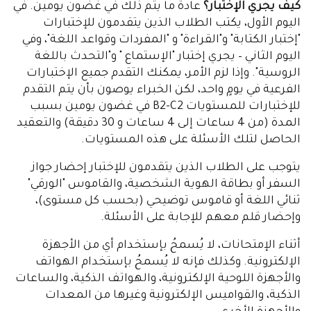
التالي
السا
كيف يجري الإختبار؟
عادةً ما يتم ذلك في غضون يومين. في
اليوم الأول، يكتب الطلاب الذين يتقدمون للإختبارات
"إختبار الكتابة" و"القراءة" و "المفردات وقواعد اللغة"، وفي
اليوم الثاني – يجري إختبار "الإستماع " و"التحدث باللغة
الروسية". وإذا لزم الأمر، يمكنك التقدم جميع الإختبارات
الفرعية في يومٍ واحد، لكن الخبراء يوصون بأن يتم التقدم
للإختبارات للمستويات B2-C2 في غضون يومين بسبب
المدة (من 4 ساعات إلى 4 ساعات و 30 دقيقة) والتعقيد
الحاصل لتلك الأسئلة على هذه المستويات.