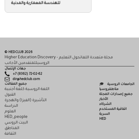
جامعة بيلغورود الحكومية للأبحاث الوطنية
جامعة سانت بطرس بورغ الحكومية
للإتصالات التي تحمل إسم البروفيسور / م.
أ. بونش برويفيتش
جامعة سانت بطرس بورغ الحكومية