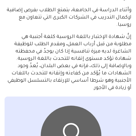
الفرعي "التحدث" مع المُدرس الذي سيكون حاضراً في
الإختبار.
عندما كان نظام الإختبار باللغة الروسية كلغة أجنبية لا
يزال يبدأ في الإنتشار في التسعينيات 1990 ميلادية، تم
إستخدام الشهادة بشكل أساسي كوثيقة ضرورية
لضمان الإنتقال الدراسي. وفي تلك السنوات، تم إختبار
المواطنين الأجانب في معظم الحالات الذين خططوا
للدراسة في الجامعات الروسية في برامج التخصص/
الإجازة الجامعية، والبكالوريوس، والماجستير والدكتوراه،
وكذلك الطلاب المتدربين. ومع مرور الوقت، أصبحت
الشهادة وثيقة شائعة بشكل متزايد. وعند دخول
الجامعات في جميع أنحاء العالم، يحصل الطلاب
المتقدمون للدراسة على درجاتٍ إضافية بفضل شهادة
الإختبار باللغة الروسية كلغة أجنبية.
فمثلاً، في إيطاليا، لدخول كليات اللغة في الجامعات،
يتوجب على الطالب المتقدم تقديم شهادات من مستوى
B2 من لغتين – واحدة من تلك اللغات يمكن أن تكون اللغة
الروسية.