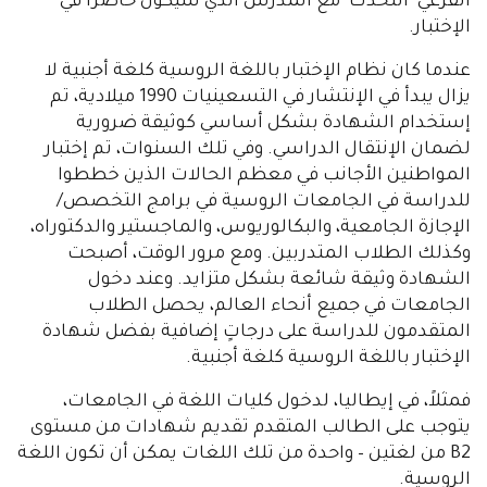
الإنترنت. وبما أنه ليس لدى الجميع الفرصة للإستماع
إليهم بشكلٍ مباشر، فإن الموقع يحتوي على تسجيلات
للراغبين بذلك وكذلك الأمر نفسه بالنسبة للمعلمين.
في الندوات التي تجري عبر الإنترنت، يتحدث المعلمون عن
هيكلية وطبيعة المهام والأسئلة، بالإضافة إلى تقاسم
الأسرار ليتم تنفيذها بشكلٍ ناجح، ويطرحون إقتراحات حول
التكتيكات الخاصة بالعمل. على سبيل المثال، يشرحون
كيفية التعامل بسرعة مع مهمة القراءة، مع التركيز على
الكلمات الرئيسية وبنية وهيكل النص، وما يجب الإنتباه
إليه أثناء الإستماع، وكذلك كيفية التعامل بسهولة مع
مسائل الإختبار الفرعي "الكتابة"، وعدم الضياع أثناء الاختبار
الفرعي "التحدث". هذه التوصيات هي قيمة ليس فقط
للتحضير للإختبار فحسب، ولكن أيضاً لتعلم اللغة
الروسية لاحقاً.
وقبل الإمتحان مباشرةً، يمكن للراغبين بالتقدم للإختبار
والاشتراك في طلب الحصول على الإستشارة، حيث
يمكنهم طرح الأسئلة التي تهمهم وأداء مهام الإختبار