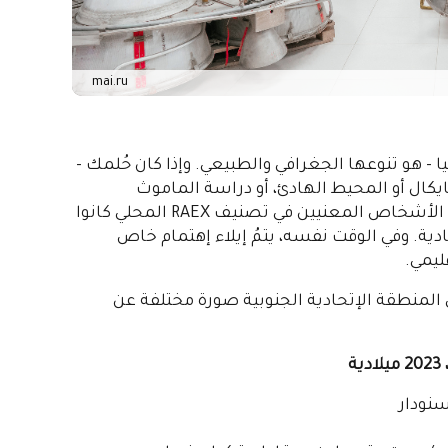
mai.ru
ا - هو تنوعها الجغرافي والطبيعي. وإذا كان حُلمك -
يكال أو المحيط الهادئ، أو دراسة الماموث
الحقيقي، فسيكونُ التصنيف الإقليمي مُفيداً. وهكذا ، فإن الأشخاص المعنيين في تصنيف RAEX المحلي كانوا
ية. وفي الوقت نفسه، يتمُ إيلاء إهتمام خاص
ليمي.
المنطقة الإتحادية الجنوبية صورة مختلفة عن
ة
نودار