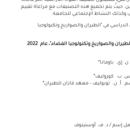
دراسي، فسيكون تصنيف المواد الدراسية أكثر فائدة،
حيثُ يتم تجميع هذه التصنيفات مع مراعاة تقييم
 وكذلك النشاط الإجتماعي للجامعة.
ينا تصنيف RAEX في التخصص الدراسي في "الطيران والصواريخ وتكنولوجيا
تُصنف ضمن أفضل 10 في التخصص والتوجه الدراسي "الطيران والصواريخ وتكنولوجيا الفضاء"، عام 2022
 إي. باومانا*
س. ب. كوروليف*
م: أ. ن. توبوليف – معهد قازان للطيران*
حمل إسم / د. ف. أوستينوف