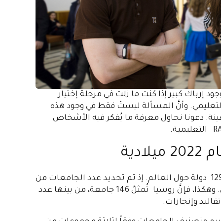
ود إرباك كبير إذا كنت ما زلت في مرحلة إختيار
 التعليمي. وأنَّ المسألة ليستْ فقط في وجود هذه
ة. دعونا نحاول معرفة ما يُفكر فيه الأشخاص
دية
تتكون قائمة هذا التصنيف من أكثر من 2000 جامعة من 129 دولة حول العالم. إذ تم تحديد عدد الجامعات من
كل بلد بما يتناسب مع مساهمتها في الإقتصاد العالمي. وهكذا، فإنَّ روسيا تُمثلُ 146 جامعة، من بينها عدد
قاليد وإنجازات.