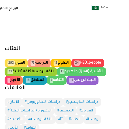
AR
البرامج التعلي
الفئات
HED_people
العلوم
الدراسة
القبول
292
75
12
24
التأشيرة (الفيزا) والهجرة
اللغة الروسية كلغة أجنبية
23
13
البيت الروسي
الثقافة
المناطق
الأخبار
1
18
7
15
العلامات
#دراسات الماجستير
#دراسات البكالوريوس
#الآمان
#الفيزياء
#التصنيف
#الدكتوراه (الدراسات العليا)
#روسيا
#الطب
#IT
#اللغة الروسية
#الكيمياء
#الثقافة
#الأدب