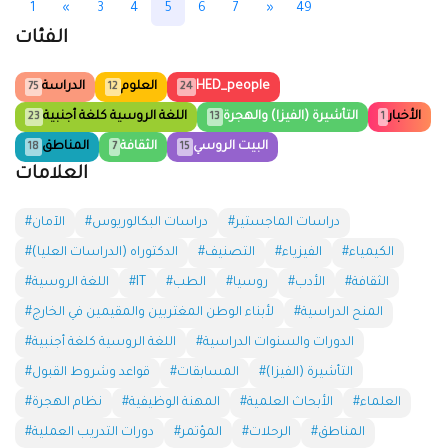
1
«
3
4
5
6
7
»
49
الفئات
HED_people
العلوم
الدراسة
75
12
24
الأخبار
التأشيرة (الفيزا) والهجرة
اللغة الروسية كلغة أجنبية
23
13
1
البيت الروسي
الثقافة
المناطق
18
7
15
العلامات
#دراسات الماجستير
#دراسات البكالوريوس
#الآمان
#الكيمياء
#الفيزياء
#التصنيف
#الدكتوراه (الدراسات العليا)
#الثقافة
#الأدب
#روسيا
#الطب
#IT
#اللغة الروسية
#المنح الدراسية
#لأبناء الوطن المغتربين والمقيمين في الخارج
#الدورات والسنوات الدراسية
#اللغة الروسية كلغة أجنبية
#التأشيرة (الفيزا)
#المسابقات
#قواعد وشروط القبول
#العلماء
#الأبحاث العلمية
#المهنة الوظيفية
#نظام الهجرة
#المناطق
#الرحلات
#المؤتمر
#دورات التدريب العملية