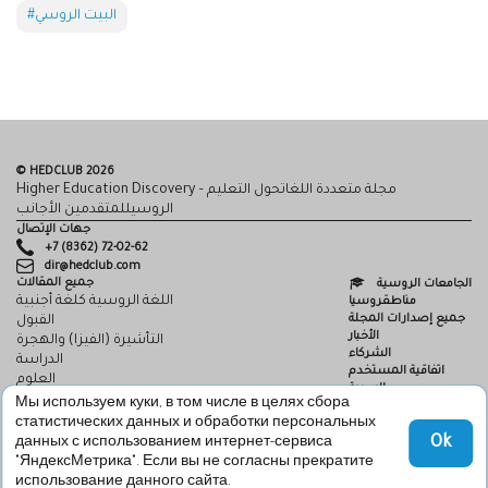
#البيت الروسي
© HEDCLUB 2026
Higher Education Discovery – مجلة متعددة اللغاتحول التعليم
الروسيللمتقدمين الأجانب
جهات الإتصال
+7 (8362) 72-02-62
dir@hedclub.com
جميع المقالات
الجامعات الروسية
اللغة الروسية كلغة أجنبية
مناطقروسيا
جميع إصدارات المجلة
القبول
الأخبار
التأشيرة (الفيزا) والهجرة
الشركاء
الدراسة
اتفاقية المستخدم
العلوم
السرية
HED_people
Мы используем куки, в том числе в целях сбора
HED
البيت الروسي
статистических данных и обработки персональных
المناطق
Ok
данных с использованием интернет-сервиса
الثقافة
"ЯндексМетрика". Если вы не согласны прекратите
использование данного сайта.